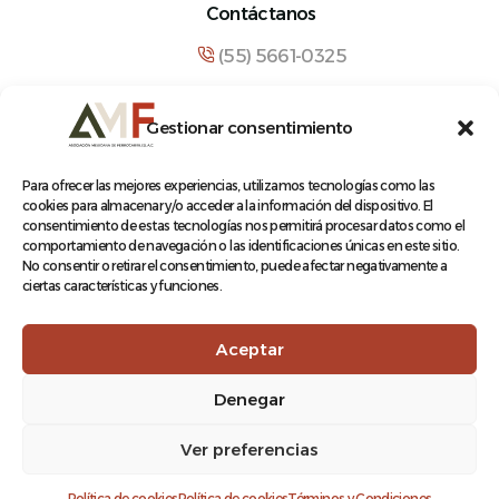
Contáctanos
(55) 5661-0325
comunicacion@amf.org.mx
Gestionar consentimiento
Manuel María Contreras 133, Cuauhtémoc,
Cuauhtémoc, 06500, Ciudad de México.
Para ofrecer las mejores experiencias, utilizamos tecnologías como las
cookies para almacenar y/o acceder a la información del dispositivo. El
consentimiento de estas tecnologías nos permitirá procesar datos como el
comportamiento de navegación o las identificaciones únicas en este sitio.
No consentir o retirar el consentimiento, puede afectar negativamente a
ciertas características y funciones.
© 2026 Asociación Mexicana de Ferrocarriles A.C.
Aceptar
Denegar
Aviso de Privacidad
Ver preferencias
Terminos y condiciones
Log In
Política de cookies
Política de cookies
Términos y Condiciones