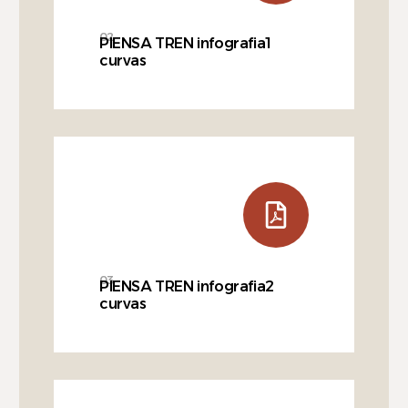
02
PIENSA TREN infografia1
curvas
03
PIENSA TREN infografia2
curvas