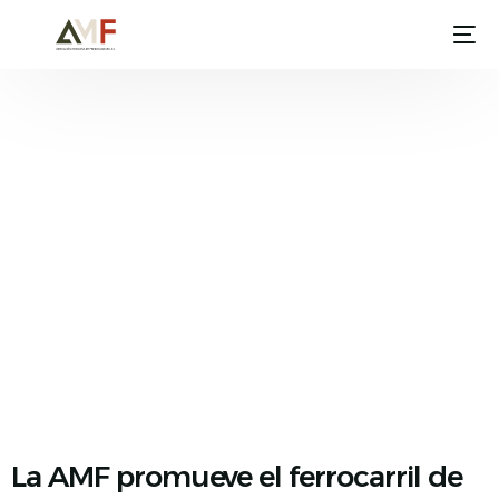
Asociación
Mexicana
de
Ferrocarriles
Unimos a la Industria de México
La AMF promueve el ferrocarril de