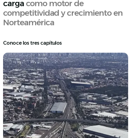
carga
como motor de
competitividad y crecimiento en
Norteamérica
Español
C
o
n
o
c
e
l
o
s
t
r
e
s
c
a
p
í
t
u
l
o
s