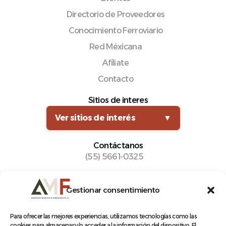
Directorio de Proveedores
Conocimiento Ferroviario
Red Méxicana
Afíliate
Contacto
Sitios de interes
Ver sitios de interés
▼
Contáctanos
(55) 5661-0325
comunicacion@amf.org.mx
Gestionar consentimiento
Manuel María Contreras 133, Cuauhtémoc,
Cuauhtémoc, 06500, Ciudad de México.
Para ofrecer las mejores experiencias, utilizamos tecnologías como las
cookies para almacenar y/o acceder a la información del dispositivo. El