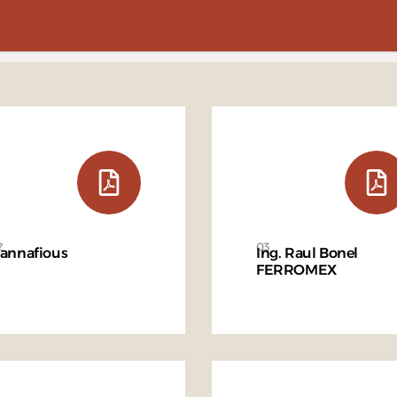
2
03
annafious
Ing. Raul Bonel
FERROMEX