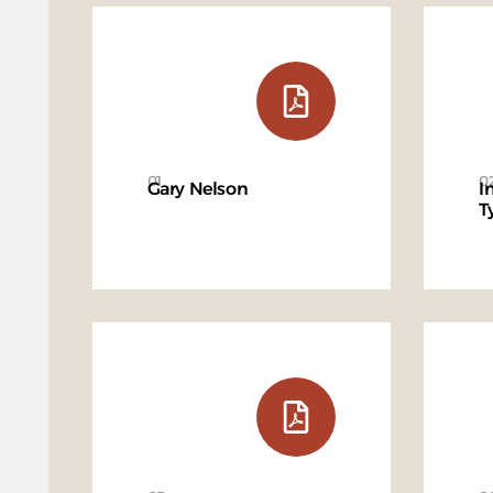
01
0
Gary Nelson
I
T