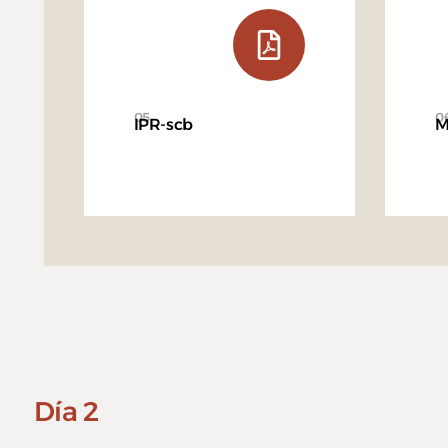
05
0
IPR-scb
M
Día 2