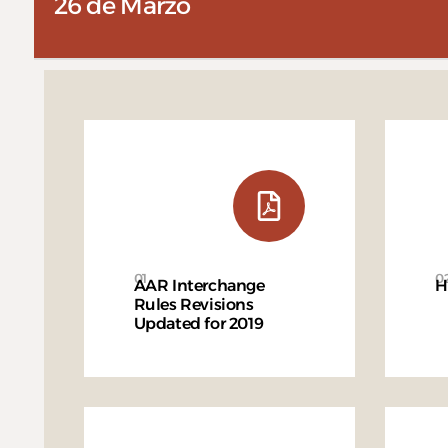
26 de Marzo
01
0
AAR Interchange
H
Rules Revisions
Updated for 2019