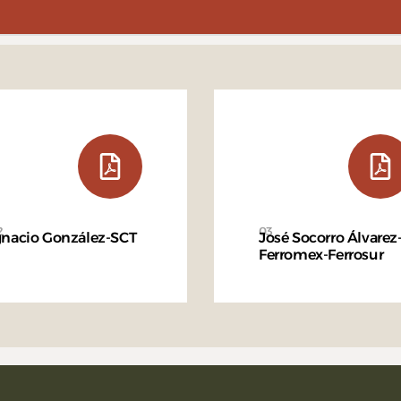
2
03
gnacio González-SCT
José Socorro Álvarez
Ferromex-Ferrosur