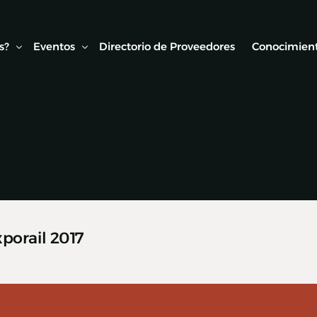
s?
Eventos
Directorio de Proveedores
Conocimient
Conexión AMF
Biblioteca
ipo
Webinars Técnicos
Estudios y
onvenios
Visitas técnicas
Expo Rail
Semana de Seguridad Vial Ferroviaria
porail 2017
Seminarios Web