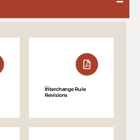
04
Interchange Rule
Revisions