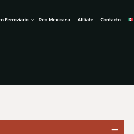
o Ferroviario
Red Mexicana
Afíliate
Contacto
 Ferroviaria
E
 Artículos