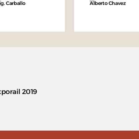
6
07
ng. Carballo
Alberto Chavez
porail 2019