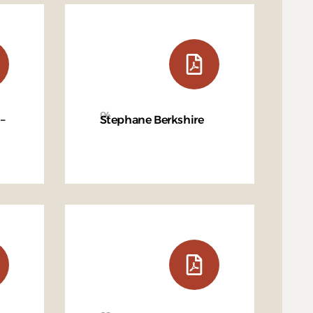
04
 –
Stephane Berkshire