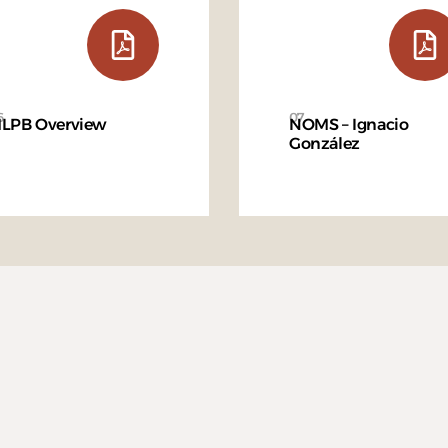
6
07
LPB Overview
NOMS – Ignacio
González