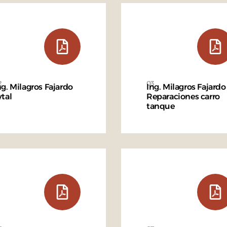
2
03
ng. Milagros Fajardo
Ing. Milagros Fajardo
ytal
Reparaciones carro
tanque