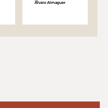
08
Álvaro Almaguer