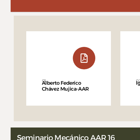
01
0
Alberto Federíco
I
Chávez Mujica-AAR
Seminario Mecánico AAR 16