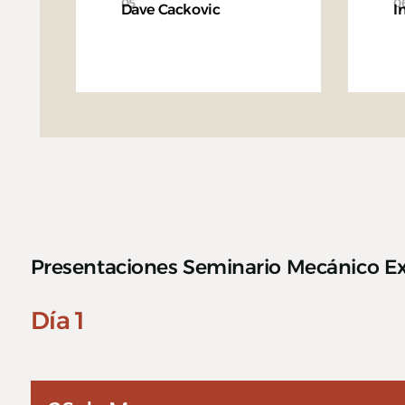
05
0
Dave Cackovic
I
Presentaciones Seminario Mecánico Ex
Día 1