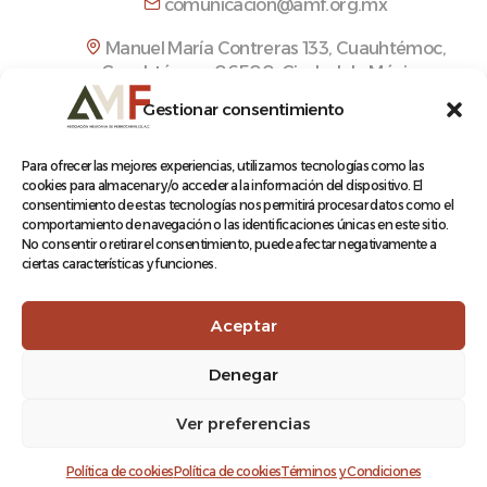
comunicacion@amf.org.mx
Manuel María Contreras 133, Cuauhtémoc,
Cuauhtémoc, 06500, Ciudad de México.
Gestionar consentimiento
Para ofrecer las mejores experiencias, utilizamos tecnologías como las
cookies para almacenar y/o acceder a la información del dispositivo. El
© 2026 Asociación Mexicana de Ferrocarriles A.C.
consentimiento de estas tecnologías nos permitirá procesar datos como el
comportamiento de navegación o las identificaciones únicas en este sitio.
No consentir o retirar el consentimiento, puede afectar negativamente a
ciertas características y funciones.
Aviso de Privacidad
Aceptar
Terminos y condiciones
Denegar
Ver preferencias
Log In
Política de cookies
Política de cookies
Términos y Condiciones