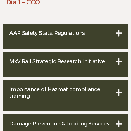
Día 1 – CCO
Español
AAR Safety Stats, Regulations
MxV Rail Strategic Research Initiative
Importance of Hazmat compliance
training
Damage Prevention & Loading Services