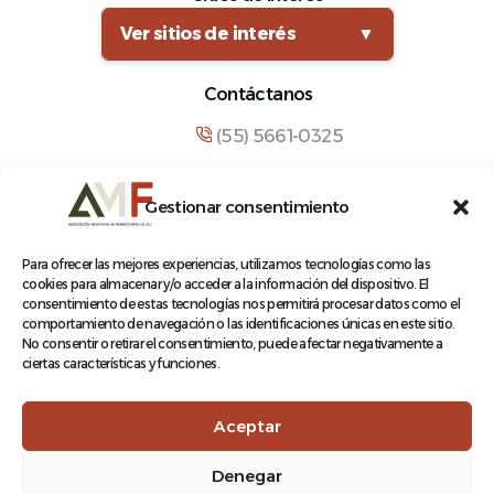
Ver sitios de interés
▼
Contáctanos
(55) 5661-0325
comunicacion@amf.org.mx
Gestionar consentimiento
Manuel María Contreras 133, Cuauhtémoc,
Cuauhtémoc, 06500, Ciudad de México.
Para ofrecer las mejores experiencias, utilizamos tecnologías como las
cookies para almacenar y/o acceder a la información del dispositivo. El
consentimiento de estas tecnologías nos permitirá procesar datos como el
comportamiento de navegación o las identificaciones únicas en este sitio.
No consentir o retirar el consentimiento, puede afectar negativamente a
ciertas características y funciones.
© 2026 Asociación Mexicana de Ferrocarriles A.C.
Aceptar
Denegar