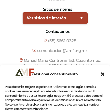
Sitios de interes
Ver sitios de interés
▼
Contáctanos
(55) 5661-0325
comunicacion@amf.org.mx
Manuel María Contreras 133, Cuauhtémoc,
Cuauhtémoc, 06500, Ciudad de México.
Gestionar consentimiento
Para ofrecer las mejores experiencias, utilizamos tecnologías como las
cookies para almacenar y/o acceder a la información del dispositivo. El
© 2026 Asociación Mexicana de Ferrocarriles A.C.
consentimiento de estas tecnologías nos permitirá procesar datos como el
comportamiento de navegación o las identificaciones únicas en este sitio.
No consentir o retirar el consentimiento, puede afectar negativamente a
ciertas características y funciones.