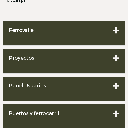
1. Carga
Ferrovalle
Español
Proyectos
Panel Usuarios
Puertos y ferrocarril