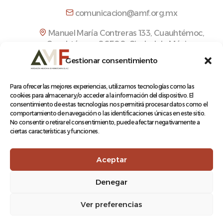
comunicacion@amf.org.mx
Manuel María Contreras 133, Cuauhtémoc,
Cuauhtémoc, 06500, Ciudad de México.
Gestionar consentimiento
Para ofrecer las mejores experiencias, utilizamos tecnologías como las
cookies para almacenar y/o acceder a la información del dispositivo. El
© 2026 Asociación Mexicana de Ferrocarriles A.C.
consentimiento de estas tecnologías nos permitirá procesar datos como el
comportamiento de navegación o las identificaciones únicas en este sitio.
No consentir o retirar el consentimiento, puede afectar negativamente a
ciertas características y funciones.
Aviso de Privacidad
Aceptar
Terminos y condiciones
Denegar
Ver preferencias
Log In