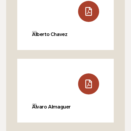
07
Alberto Chavez
08
Álvaro Almaguer