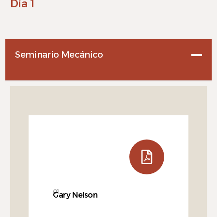
Día 1
Español
Seminario Mecánico
01
Gary Nelson