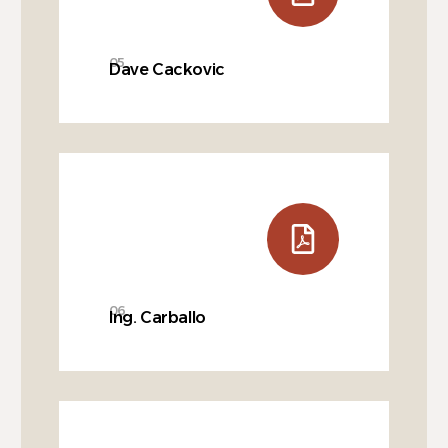
05
Dave Cackovic
06
Ing. Carballo