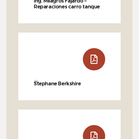
Ing. Milagros Fajardo –
Reparaciones carro tanque
04
Stephane Berkshire