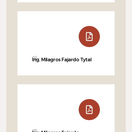
02
Ing. Milagros Fajardo Tytal
03