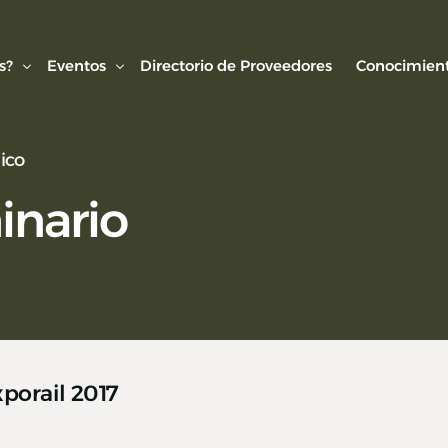
s?
Eventos
Directorio de Proveedores
Conocimient
ico
Conexión AMF
Biblioteca
inario
ipo
Webinars Técnicos
Estudios y
onvenios
Visitas técnicas
Expo Rail
Semana de Seguridad Vial Ferroviaria
Seminarios Web
porail 2017