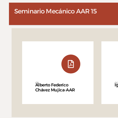
Seminario Mecánico AAR 15
01
0
Alberto Federíco
I
Chávez Mujica-AAR