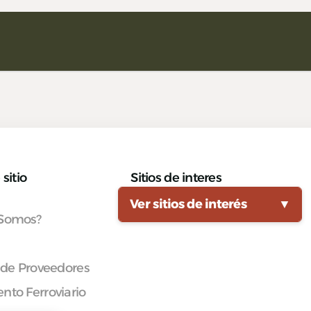
sitio
Sitios de interes
Ver sitios de interés
▼
 Somos?
 de Proveedores
nto Ferroviario