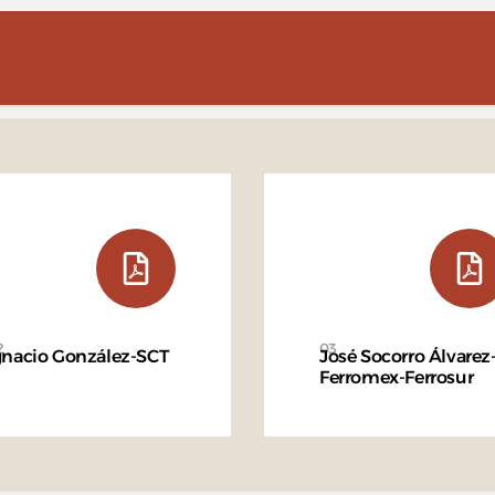
2
03
gnacio González-SCT
José Socorro Álvarez
Ferromex-Ferrosur