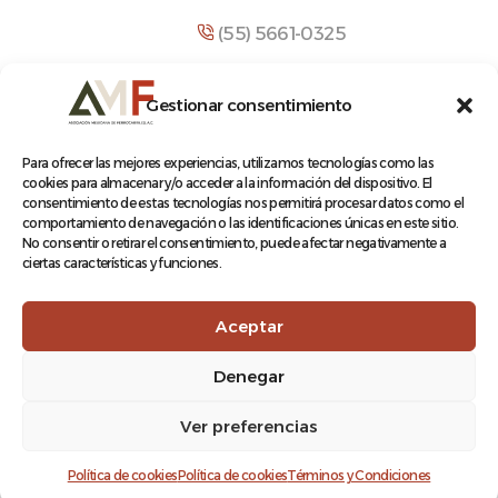
(55) 5661-0325
comunicacion@amf.org.mx
Gestionar consentimiento
Manuel María Contreras 133, Cuauhtémoc,
Cuauhtémoc, 06500, Ciudad de México.
Para ofrecer las mejores experiencias, utilizamos tecnologías como las
cookies para almacenar y/o acceder a la información del dispositivo. El
consentimiento de estas tecnologías nos permitirá procesar datos como el
comportamiento de navegación o las identificaciones únicas en este sitio.
No consentir o retirar el consentimiento, puede afectar negativamente a
ciertas características y funciones.
© 2026 Asociación Mexicana de Ferrocarriles A.C.
Aceptar
Denegar
Aviso de Privacidad
Ver preferencias
Terminos y condiciones
Log In
Política de cookies
Política de cookies
Términos y Condiciones