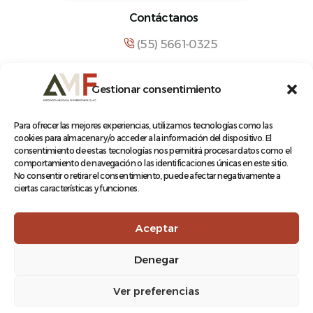
Contáctanos
(55) 5661-0325
comunicacion@amf.org.mx
Gestionar consentimiento
Manuel María Contreras 133, Cuauhtémoc,
Cuauhtémoc, 06500, Ciudad de México.
Para ofrecer las mejores experiencias, utilizamos tecnologías como las
cookies para almacenar y/o acceder a la información del dispositivo. El
consentimiento de estas tecnologías nos permitirá procesar datos como el
comportamiento de navegación o las identificaciones únicas en este sitio.
No consentir o retirar el consentimiento, puede afectar negativamente a
ciertas características y funciones.
© 2026 Asociación Mexicana de Ferrocarriles A.C.
Aceptar
Denegar
Aviso de Privacidad
Ver preferencias
Terminos y condiciones
Log In