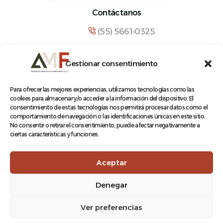
Contáctanos
(55) 5661-0325
comunicacion@amf.org.mx
Gestionar consentimiento
Manuel María Contreras 133, Cuauhtémoc,
Cuauhtémoc, 06500, Ciudad de México.
Para ofrecer las mejores experiencias, utilizamos tecnologías como las
cookies para almacenar y/o acceder a la información del dispositivo. El
consentimiento de estas tecnologías nos permitirá procesar datos como el
comportamiento de navegación o las identificaciones únicas en este sitio.
No consentir o retirar el consentimiento, puede afectar negativamente a
ciertas características y funciones.
© 2026 Asociación Mexicana de Ferrocarriles A.C.
Aceptar
Denegar
Aviso de Privacidad
Ver preferencias
Terminos y condiciones
Log In