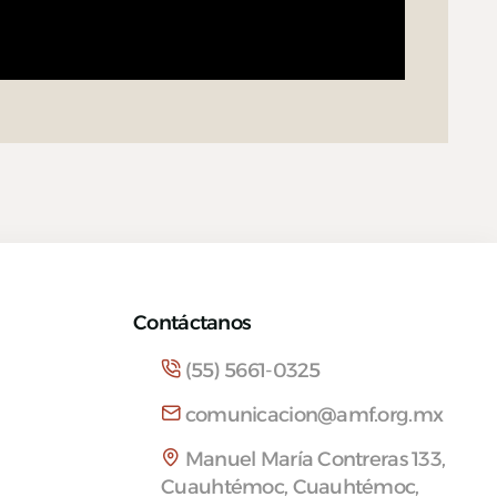
Contáctanos
(55) 5661-0325
comunicacion@amf.org.mx
Manuel María Contreras 133,
Cuauhtémoc, Cuauhtémoc,