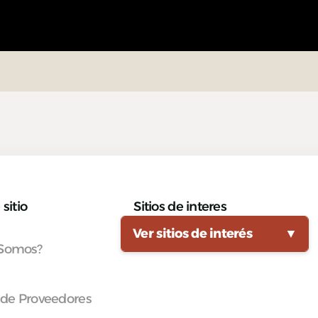
sitio
Sitios de interes
Ver sitios de interés
▼
 Somos?
 de Proveedores