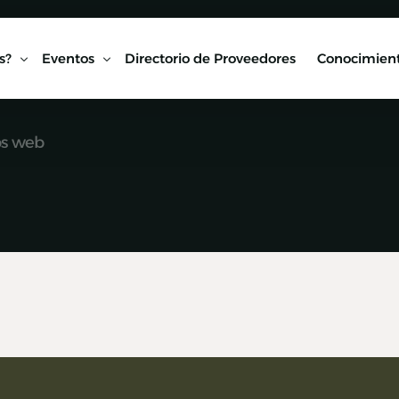
s?
Eventos
Directorio de Proveedores
Conocimient
os web
Conexión AMF
Biblioteca
ipo
Webinars Técnicos
Estudios y
onvenios
Visitas técnicas
Expo Rail
Semana de Seguridad Vial Ferroviaria
Seminarios Web