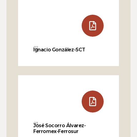
02
Ignacio González-SCT
03
José Socorro Álvarez-
Ferromex-Ferrosur