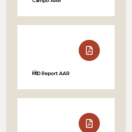
Campo AAR
05
MID Report AAR