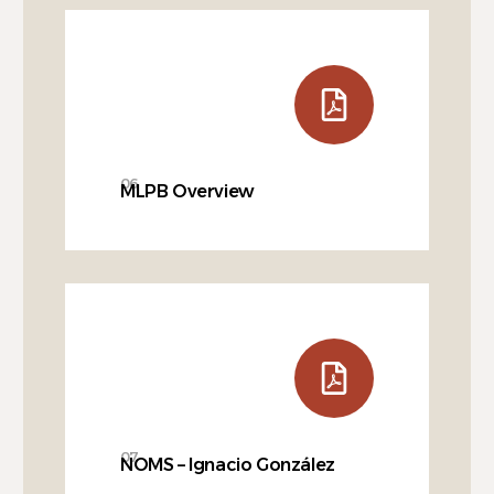
06
MLPB Overview
07
NOMS – Ignacio González