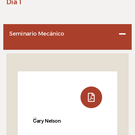
Día 1
Seminario Mecánico
01
Gary Nelson