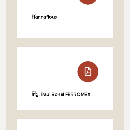
02
Hannafious
03
Ing. Raul Bonel FERROMEX