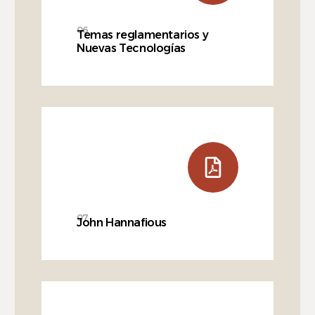
06
Temas reglamentarios y
Nuevas Tecnologías
07
John Hannafious