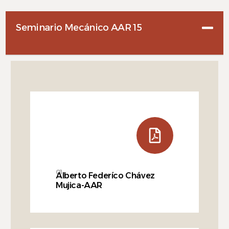
Seminario Mecánico AAR 15
Español
01
Alberto Federíco Chávez
Mujica-AAR