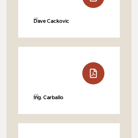
05
Dave Cackovic
06
Ing. Carballo