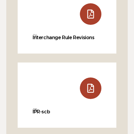
04
Interchange Rule Revisions
05
IPR-scb