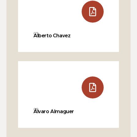
07
Alberto Chavez
08
Álvaro Almaguer