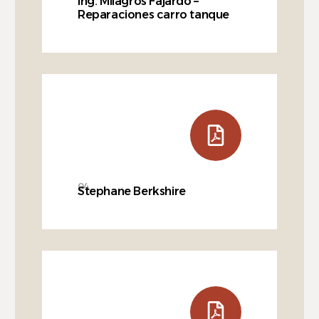
Ing. Milagros Fajardo –
Reparaciones carro tanque
04
Stephane Berkshire