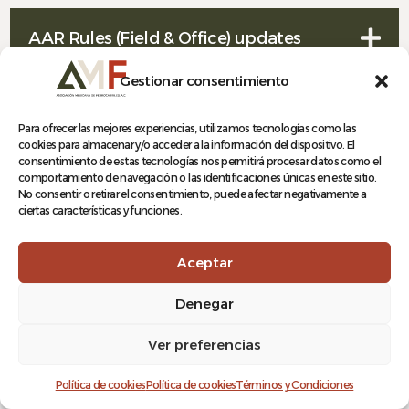
AAR Rules (Field & Office) updates
Gestionar consentimiento
MID findings
Para ofrecer las mejores experiencias, utilizamos tecnologías como las
cookies para almacenar y/o acceder a la información del dispositivo. El
consentimiento de estas tecnologías nos permitirá procesar datos como el
comportamiento de navegación o las identificaciones únicas en este sitio.
No consentir o retirar el consentimiento, puede afectar negativamente a
ciertas características y funciones.
Aceptar
Denegar
Ver preferencias
Log In
Política de cookies
Política de cookies
Términos y Condiciones
Unimos la industria de México