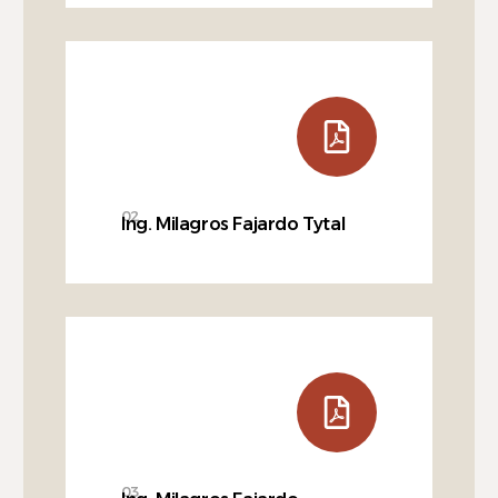
02
Ing. Milagros Fajardo Tytal
03