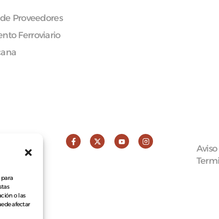
 de Proveedores
nto Ferroviario
cana
Aviso
Termi
 para
stas
ción o las
puede afectar