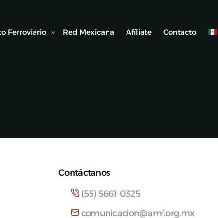
o Ferroviario
Red Mexicana
Afíliate
Contacto
 Ferroviaria
 Artículos
Contáctanos
(55) 5661-0325
comunicacion@amf.org.mx