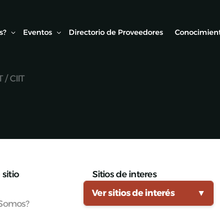
s?
Eventos
Directorio de Proveedores
Conocimient
T / CIIT
Conexión AMF
Biblioteca
ipo
Webinars Técnicos
Estudios y
onvenios
Visitas técnicas
Expo Rail
Semana de Seguridad Vial Ferroviaria
sitio
Sitios de interes
Seminarios Web
Ver sitios de interés
▼
 Somos?