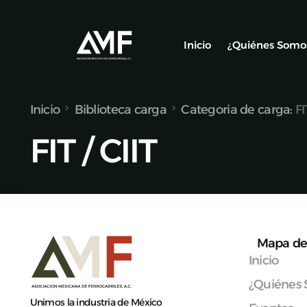
Inicio
¿Quiénes Somo
Inicio
Biblioteca carga
Categoria de carga:
FI
Socios
FIT / CIIT
Nuestro Equ
Alianzas y C
Mapa de 
Inicio
¿Quiénes
Unimos la industria de México