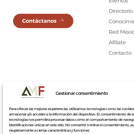
Eventos
Directorio
Contáctanos
Conocimie
Red Méxi
Afíliate
Contacto
© 2026 Asociación Mexicana de Ferrocarriles A.C.
Gestionar consentimiento
Para ofrecer las mejores experiencias, utilizamos tecnologías como las cookies
almacenar y/o acceder a la información del dispositivo. El consentimiento de e
tecnologías nos permitirá procesar datos como el comportamiento de navega
identificaciones únicas en este sitio. No consentir o retirar el consentimiento, 
negativamente a ciertas características y funciones.