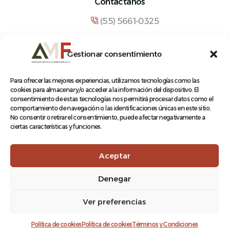
Contáctanos
(55) 5661-0325
comunicacion@amf.org.mx
Gestionar consentimiento
Manuel María Contreras 133, Cuauhtémoc,
Cuauhtémoc, 06500, Ciudad de México.
Para ofrecer las mejores experiencias, utilizamos tecnologías como las
cookies para almacenar y/o acceder a la información del dispositivo. El
consentimiento de estas tecnologías nos permitirá procesar datos como el
comportamiento de navegación o las identificaciones únicas en este sitio.
No consentir o retirar el consentimiento, puede afectar negativamente a
ciertas características y funciones.
© 2026 Asociación Mexicana de Ferrocarriles A.C.
Aceptar
Denegar
Aviso de Privacidad
Ver preferencias
Terminos y condiciones
Log In
Política de cookies
Política de cookies
Términos y Condiciones