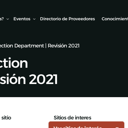
s?
Eventos
Directorio de Proveedores
Conocimient
ction Department | Revisión 2021
Conexión AMF
Biblioteca
ction
ipo
Webinars Técnicos
Estudios y
onvenios
Visitas técnicas
sión 2021
Expo Rail
Semana de Seguridad Vial Ferroviaria
Seminarios Web
sitio
Sitios de interes