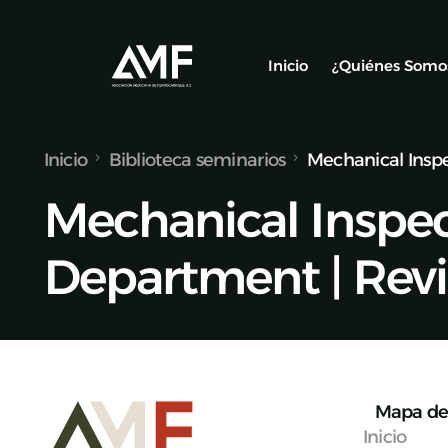
Inicio
¿Quiénes Somo
Inicio
Biblioteca seminarios
Mechanical Inspe
Socios
Mechanical Inspe
Nuestro Equ
Alianzas y C
Department | Revi
Mapa de 
Inicio