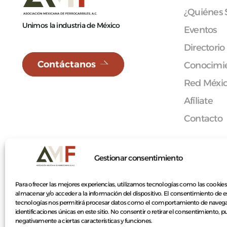
¿Quiénes
Unimos la industria de México
Eventos
Directorio
Contáctanos
Conocimie
Red Méxi
Afíliate
Contacto
Gestionar consentimiento
© 2026 Asociación Mexicana de Ferrocarriles A.C.
Para ofrecer las mejores experiencias, utilizamos tecnologías como las cookies
almacenar y/o acceder a la información del dispositivo. El consentimiento de e
tecnologías nos permitirá procesar datos como el comportamiento de navega
identificaciones únicas en este sitio. No consentir o retirar el consentimiento, 
negativamente a ciertas características y funciones.