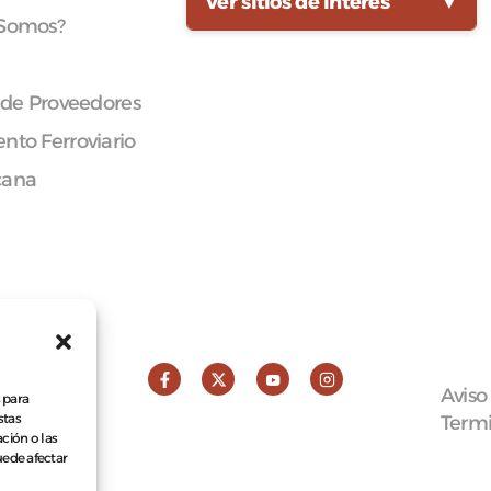
Ver sitios de interés
▼
 Somos?
 de Proveedores
nto Ferroviario
cana
Aviso
 para
stas
Termi
ción o las
puede afectar