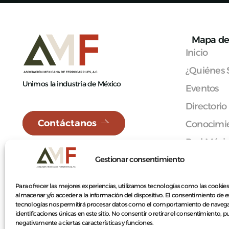
Mapa de 
Inicio
¿Quiénes
Unimos la industria de México
Eventos
Directorio
Contáctanos
Conocimie
Red Méxi
Gestionar consentimiento
Afíliate
Contacto
Para ofrecer las mejores experiencias, utilizamos tecnologías como las cookies
almacenar y/o acceder a la información del dispositivo. El consentimiento de e
tecnologías nos permitirá procesar datos como el comportamiento de navega
identificaciones únicas en este sitio. No consentir o retirar el consentimiento, 
negativamente a ciertas características y funciones.