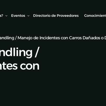
s?
Eventos
Directorio de Proveedores
Conocimient
ndling / Manejo de Incidentes con Carros Dañados o 
Conexión AMF
Biblioteca
dling /
ipo
Webinars Técnicos
Estudios y
onvenios
Visitas técnicas
tes con
Expo Rail
Semana de Seguridad Vial Ferroviaria
Seminarios Web