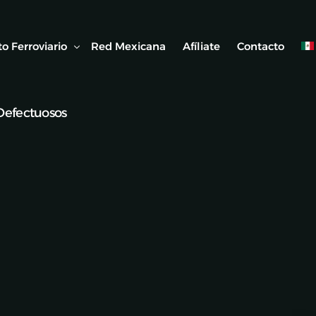
o Ferroviario
Red Mexicana
Afíliate
Contacto
Defectuosos
 Ferroviaria
 Artículos