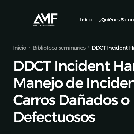
Inicio
¿Quiénes Somo
Inicio
Biblioteca seminarios
DDCT Incident Ha
Socios
DDCT Incident Han
Nuestro Equ
Alianzas y C
Manejo de Inciden
Carros Dañados o
Defectuosos