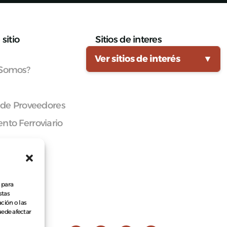
sitio
Sitios de interes
Ver sitios de interés
▼
 Somos?
 de Proveedores
nto Ferroviario
cana
 para
stas
ción o las
puede afectar