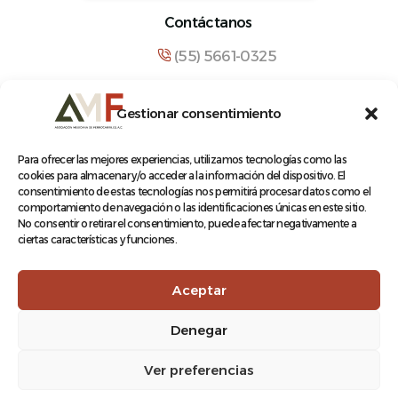
Contáctanos
(55) 5661-0325
comunicacion@amf.org.mx
Gestionar consentimiento
Manuel María Contreras 133, Cuauhtémoc,
Cuauhtémoc, 06500, Ciudad de México.
Para ofrecer las mejores experiencias, utilizamos tecnologías como las
cookies para almacenar y/o acceder a la información del dispositivo. El
consentimiento de estas tecnologías nos permitirá procesar datos como el
comportamiento de navegación o las identificaciones únicas en este sitio.
No consentir o retirar el consentimiento, puede afectar negativamente a
ciertas características y funciones.
© 2026 Asociación Mexicana de Ferrocarriles A.C.
Aceptar
Denegar
Aviso de Privacidad
Ver preferencias
Terminos y condiciones
Log In