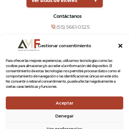
Ver sitios de interés
▼
Contáctanos
(55) 5661-0325
comunicacion@amf.org.mx
Gestionar consentimiento
Manuel María Contreras 133, Cuauhtémoc,
Cuauhtémoc, 06500, Ciudad de México.
Para ofrecer las mejores experiencias, utilizamos tecnologías como las
cookies para almacenar y/o acceder a la información del dispositivo. El
consentimiento de estas tecnologías nos permitirá procesar datos como el
comportamiento de navegación o las identificaciones únicas en este sitio.
No consentir o retirar el consentimiento, puede afectar negativamente a
ciertas características y funciones.
© 2026 Asociación Mexicana de Ferrocarriles A.C.
Aceptar
Denegar
Aviso de Privacidad
Ver preferencias