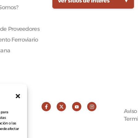
Ver sitios de interés
▼
 Somos?
 de Proveedores
nto Ferroviario
cana
Aviso
 para
stas
Termi
ción o las
puede afectar