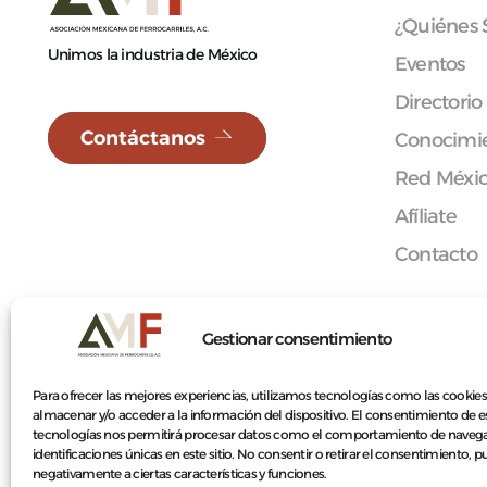
¿Quiénes
Unimos la industria de México
Eventos
Directorio
Contáctanos
Conocimie
Red Méxi
Afíliate
Contacto
Gestionar consentimiento
© 2026 Asociación Mexicana de Ferrocarriles A.C.
Para ofrecer las mejores experiencias, utilizamos tecnologías como las cookies
almacenar y/o acceder a la información del dispositivo. El consentimiento de e
tecnologías nos permitirá procesar datos como el comportamiento de navega
identificaciones únicas en este sitio. No consentir o retirar el consentimiento, 
negativamente a ciertas características y funciones.