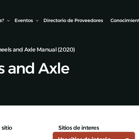
s?
Eventos
Directorio de Proveedores
Conocimient
heels and Axle Manual (2020)
Conexión AMF
Biblioteca
s and Axle
ipo
Webinars Técnicos
Estudios y
onvenios
Visitas técnicas
Expo Rail
Semana de Seguridad Vial Ferroviaria
Seminarios Web
sitio
Sitios de interes