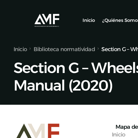
Inicio
¿Quiénes Somo
Inicio
Biblioteca normatividad
Section G – W
Socios
Section G – Wheel
Nuestro Equ
Alianzas y C
Manual (2020)
Mapa de 
Inicio