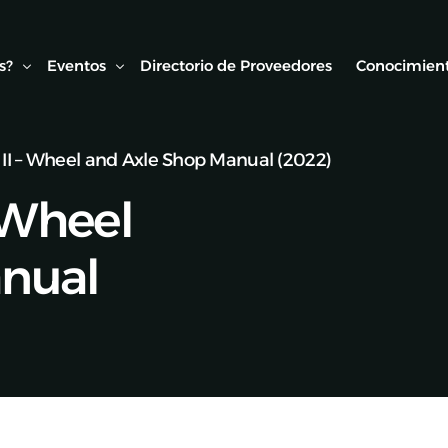
s?
Eventos
Directorio de Proveedores
Conocimient
t II – Wheel and Axle Shop Manual (2022)
Conexión AMF
Biblioteca
– Wheel
ipo
Webinars Técnicos
Estudios y
onvenios
Visitas técnicas
nual
Expo Rail
Semana de Seguridad Vial Ferroviaria
Seminarios Web