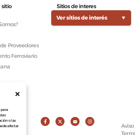
sitio
Sitios de interes
Ver sitios de interés
▼
 Somos?
 de Proveedores
nto Ferroviario
cana
 para
stas
ción o las
Aviso
puede afectar
Termi