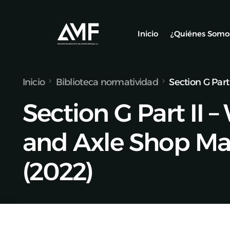
Inicio
¿Quiénes Somo
Inicio
Biblioteca normatividad
Section G Par
Socios
Section G Part II 
Nuestro Equ
Alianzas y C
and Axle Shop Ma
(2022)