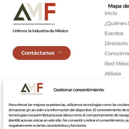
Mapa de 
Inicio
¿Quiénes
Unimos la industria de México
Eventos
Directorio
Contáctanos
Conocimie
Red Méxi
Afíliate
Contacto
Gestionar consentimiento
Para ofrecer las mejores experiencias, utilizamos tecnologías como las cookies
almacenar y/o acceder a la información del dispositivo. El consentimiento de e
© 2026 Asociación Mexicana de Ferrocarriles A.C.
tecnologías nos permitirá procesar datos como el comportamiento de navega
identificaciones únicas en este sitio. No consentir o retirar el consentimiento, 
negativamente a ciertas características y funciones.