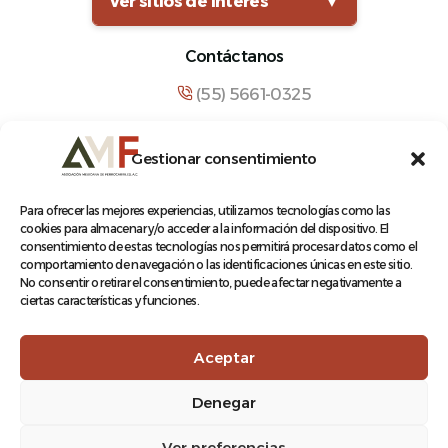
Ver sitios de interés
▼
Contáctanos
(55) 5661-0325
comunicacion@amf.org.mx
Gestionar consentimiento
Manuel María Contreras 133, Cuauhtémoc,
Cuauhtémoc, 06500, Ciudad de México.
Para ofrecer las mejores experiencias, utilizamos tecnologías como las
cookies para almacenar y/o acceder a la información del dispositivo. El
consentimiento de estas tecnologías nos permitirá procesar datos como el
comportamiento de navegación o las identificaciones únicas en este sitio.
No consentir o retirar el consentimiento, puede afectar negativamente a
ciertas características y funciones.
© 2026 Asociación Mexicana de Ferrocarriles A.C.
Aceptar
Denegar
Aviso de Privacidad
Ver preferencias