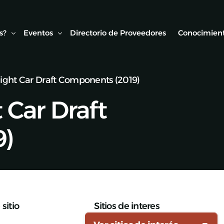
s?
Eventos
Directorio de Proveedores
Conocimient
eight Car Draft Components (2019)
Conexión AMF
Biblioteca
t Car Draft
ipo
Webinars Técnicos
Estudios y
onvenios
Visitas técnicas
9)
Expo Rail
Semana de Seguridad Vial Ferroviaria
Seminarios Web
sitio
Sitios de interes