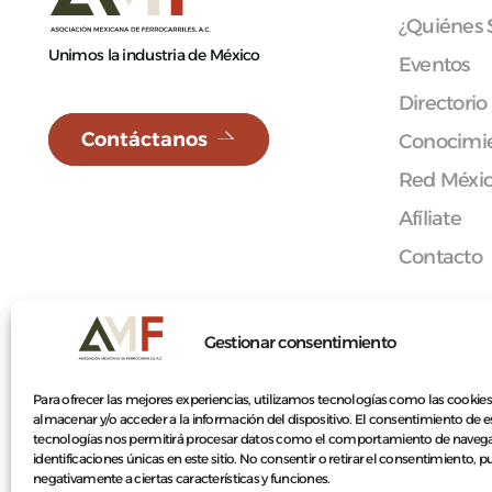
¿Quiénes
Unimos la industria de México
Eventos
Directorio
Contáctanos
Conocimie
Red Méxi
Afíliate
Contacto
Gestionar consentimiento
© 2026 Asociación Mexicana de Ferrocarriles A.C.
Para ofrecer las mejores experiencias, utilizamos tecnologías como las cookies
almacenar y/o acceder a la información del dispositivo. El consentimiento de e
tecnologías nos permitirá procesar datos como el comportamiento de navega
identificaciones únicas en este sitio. No consentir o retirar el consentimiento, 
negativamente a ciertas características y funciones.