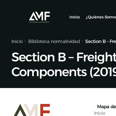
Inicio
¿Quiénes Somo
Inicio
Biblioteca normatividad
Section B – Fr
Socios
Section B – Freigh
Nuestro Equ
Alianzas y C
Components (201
Mapa de 
Inicio