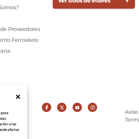
Ver sitios de interés
▼
 Somos?
 de Proveedores
nto Ferroviario
cana
Aviso
 para
stas
Termi
ción o las
puede afectar