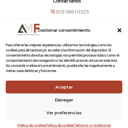
Contáctanos
(55) 5661-0325
comunicacion@amf.org.mx
Gestionar consentimiento
Manuel María Contreras 133, Cuauhtémoc,
Cuauhtémoc, 06500, Ciudad de México.
Para ofrecer las mejores experiencias, utilizamos tecnologías como las
cookies para almacenar y/o acceder a la información del dispositivo. El
consentimiento de estas tecnologías nos permitirá procesar datos como el
comportamiento de navegación o las identificaciones únicas en este sitio.
No consentir o retirar el consentimiento, puede afectar negativamente a
ciertas características y funciones.
© 2026 Asociación Mexicana de Ferrocarriles A.C.
Aceptar
Denegar
Aviso de Privacidad
Ver preferencias
Terminos y condiciones
Log In
Política de cookies
Política de cookies
Términos y Condiciones