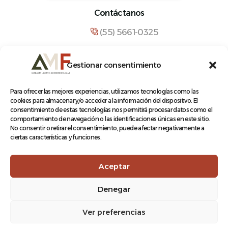
Contáctanos
(55) 5661-0325
comunicacion@amf.org.mx
Gestionar consentimiento
Manuel María Contreras 133, Cuauhtémoc,
Cuauhtémoc, 06500, Ciudad de México.
Para ofrecer las mejores experiencias, utilizamos tecnologías como las
cookies para almacenar y/o acceder a la información del dispositivo. El
consentimiento de estas tecnologías nos permitirá procesar datos como el
comportamiento de navegación o las identificaciones únicas en este sitio.
No consentir o retirar el consentimiento, puede afectar negativamente a
ciertas características y funciones.
© 2026 Asociación Mexicana de Ferrocarriles A.C.
Aceptar
Denegar
Aviso de Privacidad
Ver preferencias
Terminos y condiciones
Log In