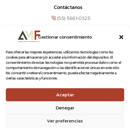
Contáctanos
(55) 5661-0325
comunicacion@amf.org.mx
Gestionar consentimiento
Manuel María Contreras 133, Cuauhtémoc,
Cuauhtémoc, 06500, Ciudad de México.
Para ofrecer las mejores experiencias, utilizamos tecnologías como las
cookies para almacenar y/o acceder a la información del dispositivo. El
consentimiento de estas tecnologías nos permitirá procesar datos como el
comportamiento de navegación o las identificaciones únicas en este sitio.
No consentir o retirar el consentimiento, puede afectar negativamente a
ciertas características y funciones.
© 2026 Asociación Mexicana de Ferrocarriles A.C.
Aceptar
Denegar
Aviso de Privacidad
Ver preferencias
Terminos y condiciones
Log In