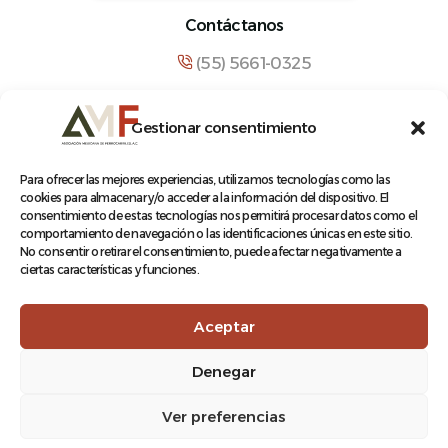
Contáctanos
(55) 5661-0325
comunicacion@amf.org.mx
Gestionar consentimiento
Manuel María Contreras 133, Cuauhtémoc,
Cuauhtémoc, 06500, Ciudad de México.
Para ofrecer las mejores experiencias, utilizamos tecnologías como las
cookies para almacenar y/o acceder a la información del dispositivo. El
consentimiento de estas tecnologías nos permitirá procesar datos como el
comportamiento de navegación o las identificaciones únicas en este sitio.
No consentir o retirar el consentimiento, puede afectar negativamente a
ciertas características y funciones.
© 2026 Asociación Mexicana de Ferrocarriles A.C.
Aceptar
Denegar
Aviso de Privacidad
Ver preferencias
Terminos y condiciones
Log In