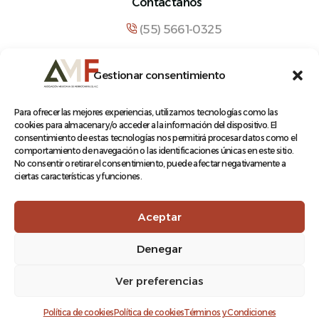
Contáctanos
(55) 5661-0325
comunicacion@amf.org.mx
Gestionar consentimiento
Manuel María Contreras 133, Cuauhtémoc,
Cuauhtémoc, 06500, Ciudad de México.
Para ofrecer las mejores experiencias, utilizamos tecnologías como las
cookies para almacenar y/o acceder a la información del dispositivo. El
consentimiento de estas tecnologías nos permitirá procesar datos como el
comportamiento de navegación o las identificaciones únicas en este sitio.
No consentir o retirar el consentimiento, puede afectar negativamente a
ciertas características y funciones.
© 2026 Asociación Mexicana de Ferrocarriles A.C.
Aceptar
Denegar
Aviso de Privacidad
Ver preferencias
Terminos y condiciones
Log In
Política de cookies
Política de cookies
Términos y Condiciones