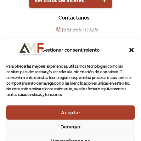
Ver sitios de interés
▼
Contáctanos
(55) 5661-0325
comunicacion@amf.org.mx
Gestionar consentimiento
Manuel María Contreras 133, Cuauhtémoc,
Cuauhtémoc, 06500, Ciudad de México.
Para ofrecer las mejores experiencias, utilizamos tecnologías como las
cookies para almacenar y/o acceder a la información del dispositivo. El
consentimiento de estas tecnologías nos permitirá procesar datos como el
comportamiento de navegación o las identificaciones únicas en este sitio.
No consentir o retirar el consentimiento, puede afectar negativamente a
ciertas características y funciones.
© 2026 Asociación Mexicana de Ferrocarriles A.C.
Aceptar
Denegar
Aviso de Privacidad
Ver preferencias