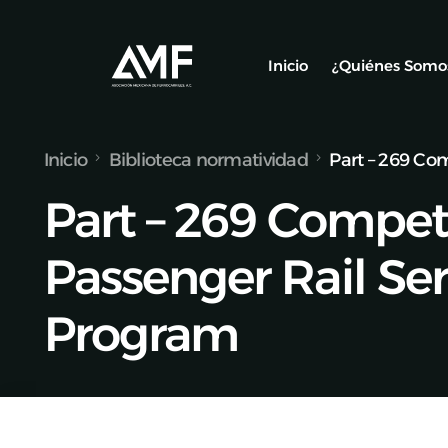
Inicio
¿Quiénes Somo
Inicio
Biblioteca normatividad
Part – 269 Com
Socios
Part – 269 Compet
Nuestro Equ
Alianzas y C
Passenger Rail Ser
Program