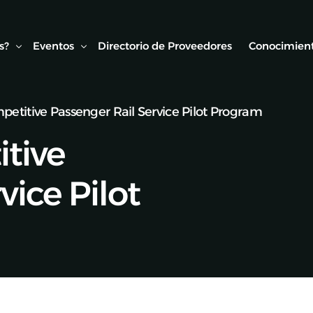
s?
Eventos
Directorio de Proveedores
Conocimient
petitive Passenger Rail Service Pilot Program
Conexión AMF
Biblioteca
itive
ipo
Webinars Técnicos
Estudios y
onvenios
Visitas técnicas
vice Pilot
Expo Rail
Semana de Seguridad Vial Ferroviaria
Seminarios Web