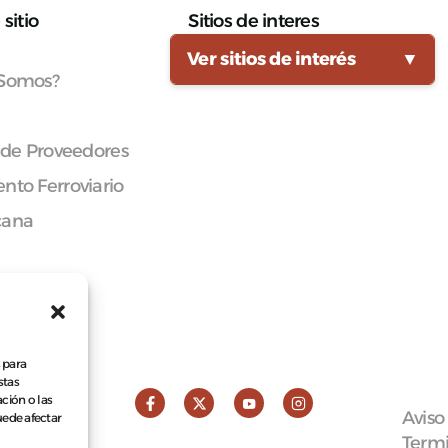
sitio
Sitios de interes
Ver sitios de interés
▼
 Somos?
 de Proveedores
nto Ferroviario
cana
 para
stas
ción o las
Aviso
puede afectar
Termi