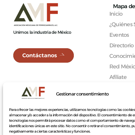
Mapa de 
Inicio
¿Quiénes
Unimos la industria de México
Eventos
Directorio
Contáctanos
Conocimie
Red Méxi
Afíliate
Contacto
Gestionar consentimiento
Para ofrecer las mejores experiencias, utilizamos tecnologías como las cookies
almacenar y/o acceder a la información del dispositivo. El consentimiento de e
© 2026 Asociación Mexicana de Ferrocarriles A.C.
tecnologías nos permitirá procesar datos como el comportamiento de navega
identificaciones únicas en este sitio. No consentir o retirar el consentimiento, 
negativamente a ciertas características y funciones.