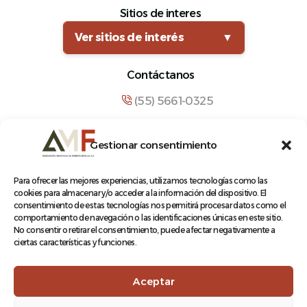
Sitios de interes
Ver sitios de interés
▼
Contáctanos
(55) 5661-0325
comunicacion@amf.org.mx
Gestionar consentimiento
Manuel María Contreras 133, Cuauhtémoc,
Cuauhtémoc, 06500, Ciudad de México.
Para ofrecer las mejores experiencias, utilizamos tecnologías como las
cookies para almacenar y/o acceder a la información del dispositivo. El
consentimiento de estas tecnologías nos permitirá procesar datos como el
comportamiento de navegación o las identificaciones únicas en este sitio.
No consentir o retirar el consentimiento, puede afectar negativamente a
ciertas características y funciones.
© 2026 Asociación Mexicana de Ferrocarriles A.C.
Aceptar