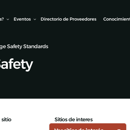
s?
Eventos
Directorio de Proveedores
Conocimient
dge Safety Standards
Conexión AMF
Biblioteca
Safety
ipo
Webinars Técnicos
Estudios y
onvenios
Visitas técnicas
Expo Rail
Semana de Seguridad Vial Ferroviaria
Seminarios Web
sitio
Sitios de interes