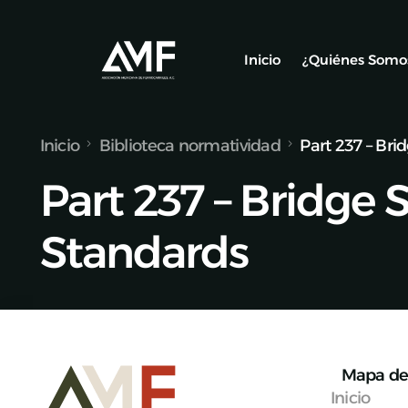
Inicio
¿Quiénes Somo
Inicio
Biblioteca normatividad
Part 237 – Bri
Socios
Part 237 – Bridge 
Nuestro Equ
Alianzas y C
Standards
Mapa de 
Inicio