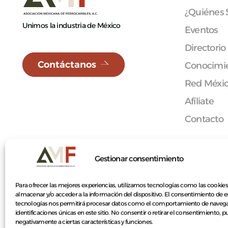
¿Quiénes
Unimos la industria de México
Eventos
Directorio
Contáctanos
Conocimie
Red Méxi
Afíliate
Contacto
Gestionar consentimiento
© 2026 Asociación Mexicana de Ferrocarriles A.C.
Para ofrecer las mejores experiencias, utilizamos tecnologías como las cookies
almacenar y/o acceder a la información del dispositivo. El consentimiento de e
tecnologías nos permitirá procesar datos como el comportamiento de navega
identificaciones únicas en este sitio. No consentir o retirar el consentimiento, 
negativamente a ciertas características y funciones.