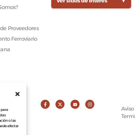
Ver sitios de interés
▼
 Somos?
 de Proveedores
nto Ferroviario
cana
Aviso
 para
stas
Termi
ción o las
puede afectar