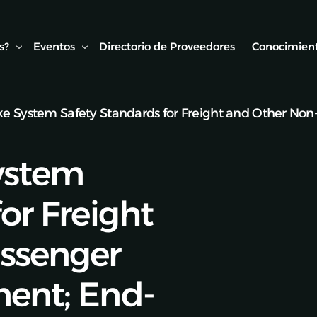
s?
Eventos
Directorio de Proveedores
Conocimient
ake System Safety Standards for Freight and Other No
Conexión AMF
Biblioteca
ipo
Webinars Técnicos
Estudios y
System
onvenios
Visitas técnicas
or Freight
Expo Rail
Semana de Seguridad Vial Ferroviaria
ssenger
Seminarios Web
ment; End-