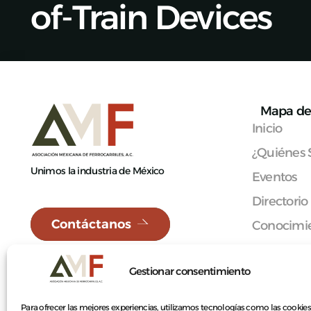
of-Train Devices
Mapa de 
Inicio
¿Quiénes
Unimos la industria de México
Eventos
Directorio
Contáctanos
Conocimie
Red Méxi
Gestionar consentimiento
Afíliate
Contacto
Para ofrecer las mejores experiencias, utilizamos tecnologías como las cookies