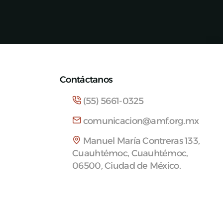
Contáctanos
(55) 5661-0325
comunicacion@amf.org.mx
Manuel María Contreras 133,
Cuauhtémoc, Cuauhtémoc,
06500, Ciudad de México.