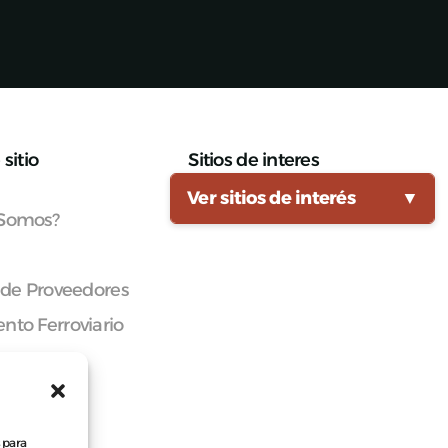
sitio
Sitios de interes
Ver sitios de interés
▼
 Somos?
 de Proveedores
nto Ferroviario
cana
 para