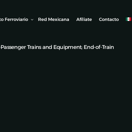
o Ferroviario
Red Mexicana
Afíliate
Contacto
n-Passenger Trains and Equipment; End-of-Train
 Ferroviaria
 Artículos