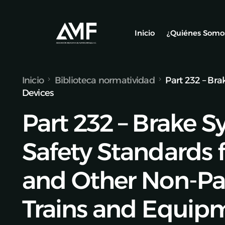
Inicio
¿Quiénes Somo
Inicio
Biblioteca normatividad
Part 232 – Br
Socios
Devices
Nuestro Equ
Part 232 – Brake 
Alianzas y C
Safety Standards f
and Other Non-Pa
Trains and Equip