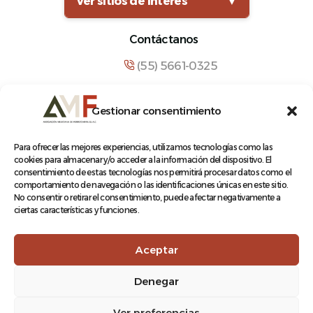
Ver sitios de interés
▼
Contáctanos
(55) 5661-0325
comunicacion@amf.org.mx
Gestionar consentimiento
Manuel María Contreras 133, Cuauhtémoc,
Cuauhtémoc, 06500, Ciudad de México.
Para ofrecer las mejores experiencias, utilizamos tecnologías como las
cookies para almacenar y/o acceder a la información del dispositivo. El
consentimiento de estas tecnologías nos permitirá procesar datos como el
comportamiento de navegación o las identificaciones únicas en este sitio.
No consentir o retirar el consentimiento, puede afectar negativamente a
ciertas características y funciones.
© 2026 Asociación Mexicana de Ferrocarriles A.C.
Aceptar
Denegar
Aviso de Privacidad
Ver preferencias