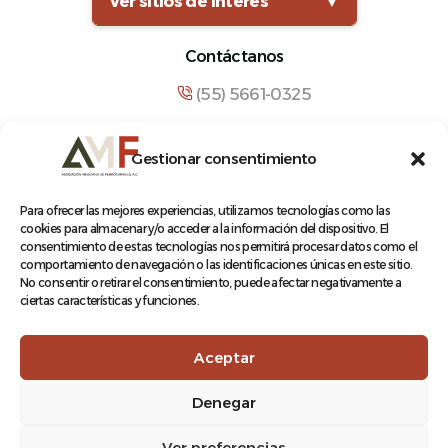
Ver sitios de interés
▼
Contáctanos
(55) 5661-0325
comunicacion@amf.org.mx
Gestionar consentimiento
Manuel María Contreras 133, Cuauhtémoc,
Cuauhtémoc, 06500, Ciudad de México.
Para ofrecer las mejores experiencias, utilizamos tecnologías como las
cookies para almacenar y/o acceder a la información del dispositivo. El
consentimiento de estas tecnologías nos permitirá procesar datos como el
comportamiento de navegación o las identificaciones únicas en este sitio.
No consentir o retirar el consentimiento, puede afectar negativamente a
ciertas características y funciones.
© 2026 Asociación Mexicana de Ferrocarriles A.C.
Aceptar
Denegar
Aviso de Privacidad
Ver preferencias