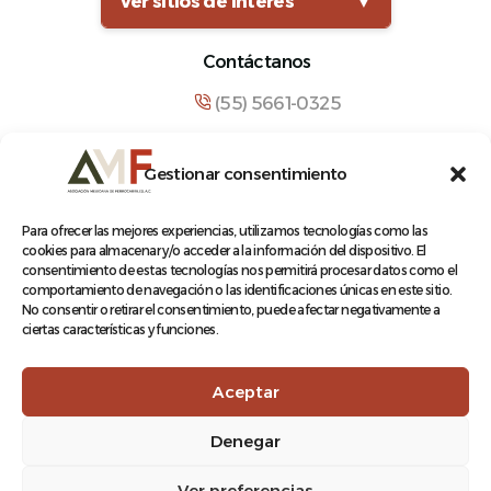
Ver sitios de interés
▼
Contáctanos
(55) 5661-0325
comunicacion@amf.org.mx
Gestionar consentimiento
Manuel María Contreras 133, Cuauhtémoc,
Cuauhtémoc, 06500, Ciudad de México.
Para ofrecer las mejores experiencias, utilizamos tecnologías como las
cookies para almacenar y/o acceder a la información del dispositivo. El
consentimiento de estas tecnologías nos permitirá procesar datos como el
comportamiento de navegación o las identificaciones únicas en este sitio.
No consentir o retirar el consentimiento, puede afectar negativamente a
ciertas características y funciones.
© 2026 Asociación Mexicana de Ferrocarriles A.C.
Aceptar
Denegar
Aviso de Privacidad
Ver preferencias