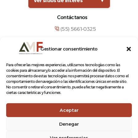
Ver sitios de interés
▼
Contáctanos
(55) 5661-0325
comunicacion@amf.org.mx
Gestionar consentimiento
Manuel María Contreras 133, Cuauhtémoc,
Cuauhtémoc, 06500, Ciudad de México.
Para ofrecer las mejores experiencias, utilizamos tecnologías como las
cookies para almacenar y/o acceder a la información del dispositivo. El
consentimiento de estas tecnologías nos permitirá procesar datos como el
comportamiento de navegación o las identificaciones únicas en este sitio.
No consentir o retirar el consentimiento, puede afectar negativamente a
ciertas características y funciones.
© 2026 Asociación Mexicana de Ferrocarriles A.C.
Aceptar
Denegar
Aviso de Privacidad
Ver preferencias