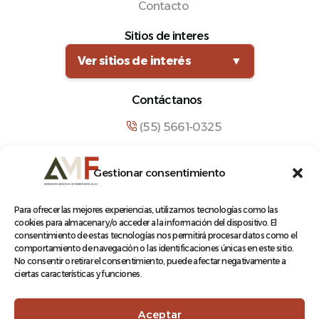
Contacto
Sitios de interes
Ver sitios de interés
▼
Contáctanos
(55) 5661-0325
comunicacion@amf.org.mx
Gestionar consentimiento
Manuel María Contreras 133, Cuauhtémoc,
Cuauhtémoc, 06500, Ciudad de México.
Para ofrecer las mejores experiencias, utilizamos tecnologías como las
cookies para almacenar y/o acceder a la información del dispositivo. El
consentimiento de estas tecnologías nos permitirá procesar datos como el
comportamiento de navegación o las identificaciones únicas en este sitio.
No consentir o retirar el consentimiento, puede afectar negativamente a
ciertas características y funciones.
© 2026 Asociación Mexicana de Ferrocarriles A.C.
Aceptar