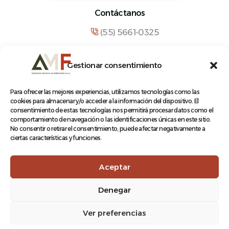
Contáctanos
(55) 5661-0325
comunicacion@amf.org.mx
Gestionar consentimiento
Manuel María Contreras 133, Cuauhtémoc,
Cuauhtémoc, 06500, Ciudad de México.
Para ofrecer las mejores experiencias, utilizamos tecnologías como las
cookies para almacenar y/o acceder a la información del dispositivo. El
consentimiento de estas tecnologías nos permitirá procesar datos como el
comportamiento de navegación o las identificaciones únicas en este sitio.
No consentir o retirar el consentimiento, puede afectar negativamente a
ciertas características y funciones.
© 2026 Asociación Mexicana de Ferrocarriles A.C.
Aceptar
Denegar
Aviso de Privacidad
Ver preferencias
Terminos y condiciones
Log In