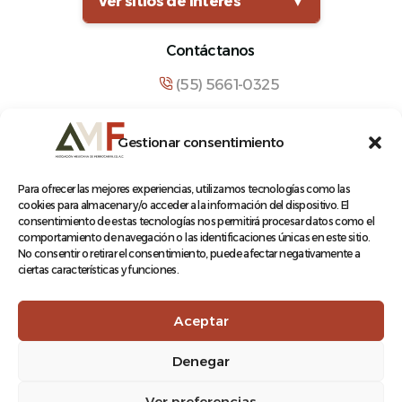
Ver sitios de interés
▼
Contáctanos
(55) 5661-0325
comunicacion@amf.org.mx
Gestionar consentimiento
Manuel María Contreras 133, Cuauhtémoc,
Cuauhtémoc, 06500, Ciudad de México.
Para ofrecer las mejores experiencias, utilizamos tecnologías como las
cookies para almacenar y/o acceder a la información del dispositivo. El
consentimiento de estas tecnologías nos permitirá procesar datos como el
comportamiento de navegación o las identificaciones únicas en este sitio.
No consentir o retirar el consentimiento, puede afectar negativamente a
ciertas características y funciones.
© 2026 Asociación Mexicana de Ferrocarriles A.C.
Aceptar
Denegar
Aviso de Privacidad
Ver preferencias