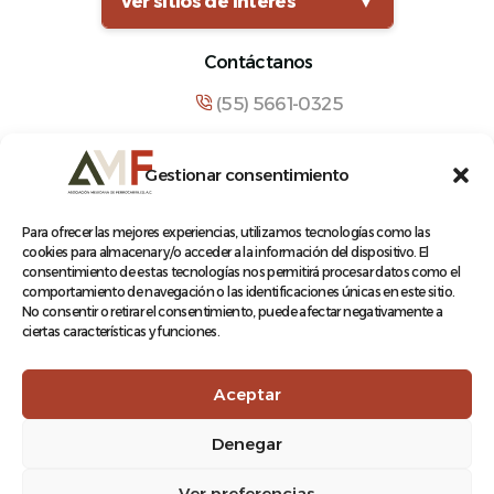
Ver sitios de interés
▼
Contáctanos
(55) 5661-0325
comunicacion@amf.org.mx
Gestionar consentimiento
Manuel María Contreras 133, Cuauhtémoc,
Cuauhtémoc, 06500, Ciudad de México.
Para ofrecer las mejores experiencias, utilizamos tecnologías como las
cookies para almacenar y/o acceder a la información del dispositivo. El
consentimiento de estas tecnologías nos permitirá procesar datos como el
comportamiento de navegación o las identificaciones únicas en este sitio.
No consentir o retirar el consentimiento, puede afectar negativamente a
ciertas características y funciones.
© 2026 Asociación Mexicana de Ferrocarriles A.C.
Aceptar
Denegar
Aviso de Privacidad
Ver preferencias