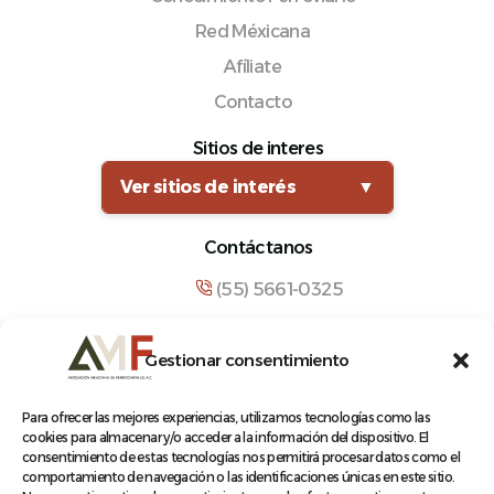
Red Méxicana
Afíliate
Contacto
Sitios de interes
Ver sitios de interés
▼
Contáctanos
(55) 5661-0325
comunicacion@amf.org.mx
Gestionar consentimiento
Manuel María Contreras 133, Cuauhtémoc,
Cuauhtémoc, 06500, Ciudad de México.
Para ofrecer las mejores experiencias, utilizamos tecnologías como las
cookies para almacenar y/o acceder a la información del dispositivo. El
consentimiento de estas tecnologías nos permitirá procesar datos como el
comportamiento de navegación o las identificaciones únicas en este sitio.