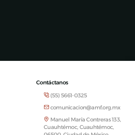
Contáctanos
(55) 5661-0325
comunicacion@amf.org.mx
Manuel María Contreras 133,
Cuauhtémoc, Cuauhtémoc,
06500, Ciudad de México.