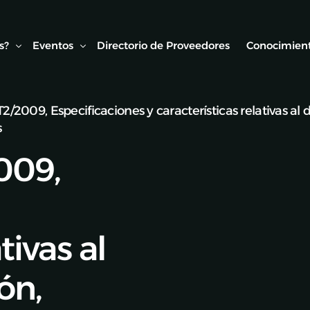
s?
Eventos
Directorio de Proveedores
Conocimient
009, Especificaciones y características relativas al d
Conexión AMF
Biblioteca
s
ipo
Webinars Técnicos
Estudios y
009,
onvenios
Visitas técnicas
Expo Rail
Semana de Seguridad Vial Ferroviaria
tivas al
Seminarios Web
ón,