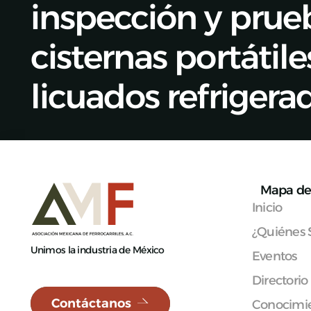
inspección y prue
cisternas portátil
licuados refrigera
Mapa de 
Inicio
¿Quiénes
Unimos la industria de México
Eventos
Directorio
Contáctanos
Conocimie