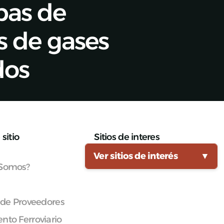
bas de
es de gases
dos
sitio
Sitios de interes
Ver sitios de interés
▼
 Somos?
 de Proveedores
nto Ferroviario