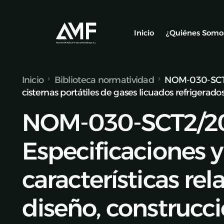
Inicio
¿Quiénes Somo
Inicio
Biblioteca normatividad
NOM-030-SCT2/2
Socios
cisternas portátiles de gases licuados refrigerado
Nuestro Equ
NOM-030-SCT2/2
Alianzas y C
Especificaciones y
características rela
diseño, construcci