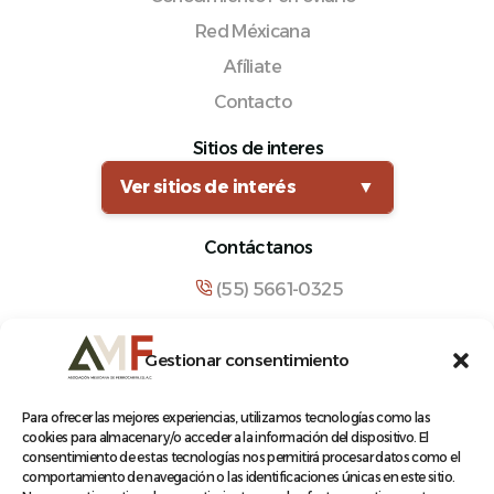
Red Méxicana
Afíliate
Contacto
Sitios de interes
Ver sitios de interés
▼
Contáctanos
(55) 5661-0325
comunicacion@amf.org.mx
Gestionar consentimiento
Manuel María Contreras 133, Cuauhtémoc,
Cuauhtémoc, 06500, Ciudad de México.
Para ofrecer las mejores experiencias, utilizamos tecnologías como las
cookies para almacenar y/o acceder a la información del dispositivo. El
consentimiento de estas tecnologías nos permitirá procesar datos como el
comportamiento de navegación o las identificaciones únicas en este sitio.