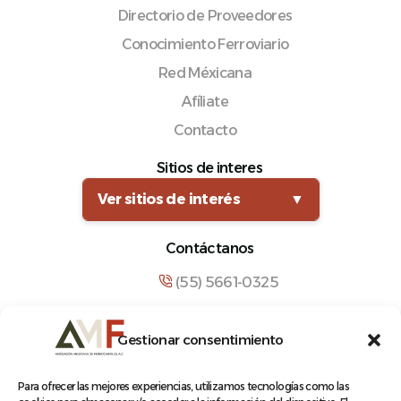
Directorio de Proveedores
Conocimiento Ferroviario
Red Méxicana
Afíliate
Contacto
Sitios de interes
Ver sitios de interés
▼
Contáctanos
(55) 5661-0325
comunicacion@amf.org.mx
Gestionar consentimiento
Manuel María Contreras 133, Cuauhtémoc,
Cuauhtémoc, 06500, Ciudad de México.
Para ofrecer las mejores experiencias, utilizamos tecnologías como las