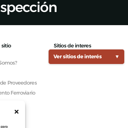
nspección
sitio
Sitios de interes
Ver sitios de interés
▼
 Somos?
 de Proveedores
nto Ferroviario
cana
 para