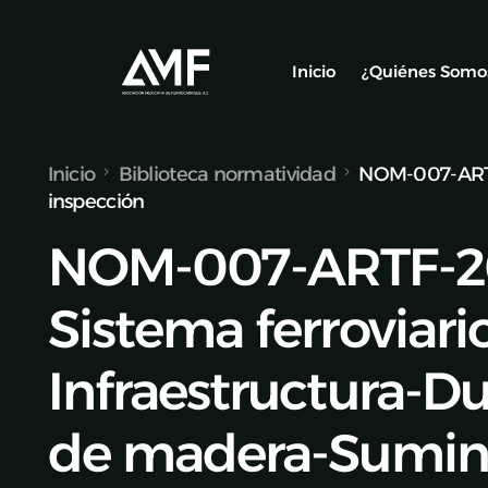
Inicio
¿Quiénes Somo
Inicio
Biblioteca normatividad
NOM-007-ARTF-
Socios
inspección
Nuestro Equ
NOM-007-ARTF-2
Alianzas y C
Sistema ferroviari
Infraestructura-D
de madera-Sumini