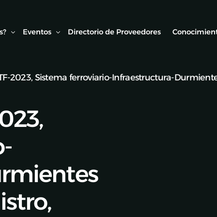
s?
Eventos
Directorio de Proveedores
Conocimient
2023, Sistema ferroviario-Infraestructura-Durmient
Conexión AMF
Biblioteca
ipo
Webinars Técnicos
Estudios y
023,
onvenios
Visitas técnicas
o-
Expo Rail
Semana de Seguridad Vial Ferroviaria
urmientes
Seminarios Web
stro,