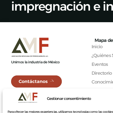
impregnación e i
Mapa de 
Inicio
¿Quiénes
Unimos la industria de México
Eventos
Directorio
Contáctanos
Conocimie
Red Méxi
Gestionar consentimiento
Afíliate
Contacto
Para ofrecer las mejores experiencias, utilizamos tecnologías como las cookies