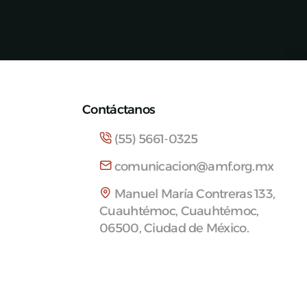
Contáctanos
(55) 5661-0325
comunicacion@amf.org.mx
Manuel María Contreras 133,
Cuauhtémoc, Cuauhtémoc,
06500, Ciudad de México.