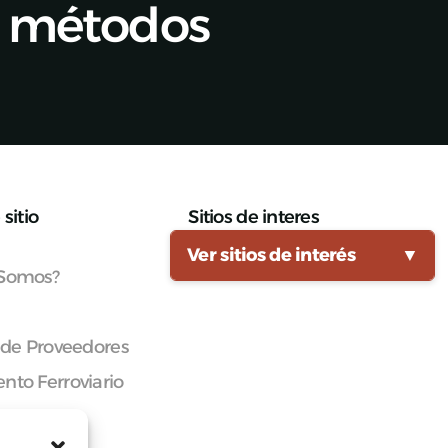
y métodos
sitio
Sitios de interes
Ver sitios de interés
▼
 Somos?
 de Proveedores
nto Ferroviario
cana