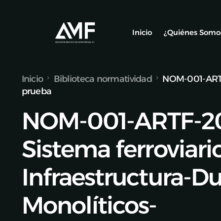
Inicio
¿Quiénes Somo
Inicio
Biblioteca normatividad
NOM-001-ARTF-
Socios
prueba
Nuestro Equ
NOM-001-ARTF-20
Alianzas y C
Sistema ferroviari
Infraestructura-D
Monolíticos-