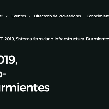
s?
Eventos
Directorio de Proveedores
Conocimient
2019, Sistema ferroviario-Infraestructura-Durmientes
Conexión AMF
Biblioteca
ipo
Webinars Técnicos
Estudios y
19,
onvenios
Visitas técnicas
o-
Expo Rail
Semana de Seguridad Vial Ferroviaria
urmientes
Seminarios Web