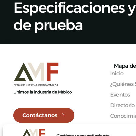
Especificaciones 
de prueba
Mapa de 
Inicio
¿Quiénes
Unimos la industria de México
Eventos
Directorio
Contáctanos
Conocimie
Red Méxi
Gestionar consentimiento