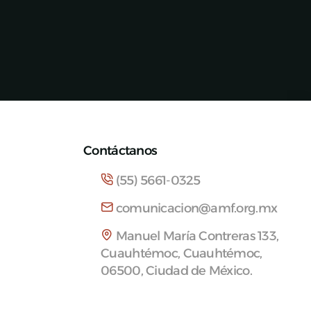
Contáctanos
(55) 5661-0325
comunicacion@amf.org.mx
Manuel María Contreras 133,
Cuauhtémoc, Cuauhtémoc,
06500, Ciudad de México.