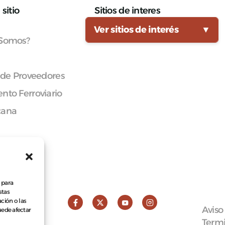
sitio
Sitios de interes
Ver sitios de interés
▼
 Somos?
 de Proveedores
nto Ferroviario
cana
 para
stas
ción o las
Aviso
puede afectar
Termi