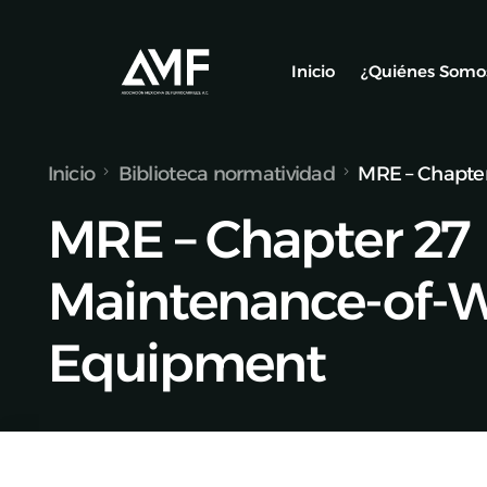
Inicio
¿Quiénes Somo
Inicio
Biblioteca normatividad
MRE – Chapte
Socios
MRE – Chapter 27
Nuestro Equ
Alianzas y C
Maintenance-of-
Equipment