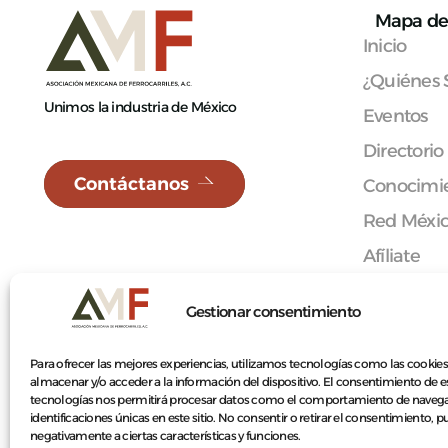
Mapa de 
Inicio
¿Quiénes
Unimos la industria de México
Eventos
Directorio
Contáctanos
Conocimie
Red Méxi
Afíliate
Contacto
Gestionar consentimiento
Para ofrecer las mejores experiencias, utilizamos tecnologías como las cookies
almacenar y/o acceder a la información del dispositivo. El consentimiento de e
© 2026 Asociación Mexicana de Ferrocarriles A.C.
tecnologías nos permitirá procesar datos como el comportamiento de navega
identificaciones únicas en este sitio. No consentir o retirar el consentimiento, 
negativamente a ciertas características y funciones.