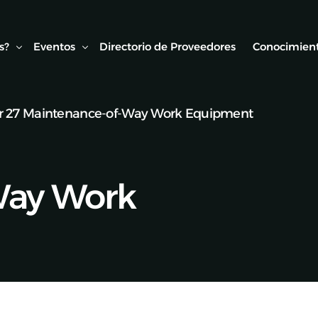
s?
Eventos
Directorio de Proveedores
Conocimient
r 27 Maintenance-of-Way Work Equipment
Conexión AMF
Biblioteca
ipo
Webinars Técnicos
Estudios y
onvenios
Visitas técnicas
Way Work
Expo Rail
Semana de Seguridad Vial Ferroviaria
Seminarios Web